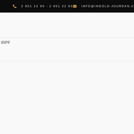
2 901 22 90 - 2 901 22 93
INFO@INGOLD-JOURDAN.
e IRPF