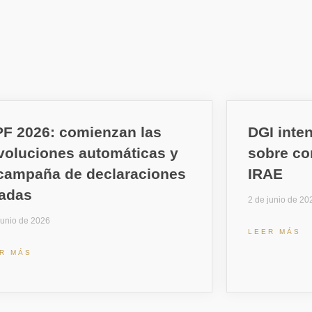
PF 2026: comienzan las
DGI inten
voluciones automáticas y
sobre co
 campaña de declaraciones
IRAE
radas
2 de junio de 20
junio de 2026
LEER MÁS
R MÁS