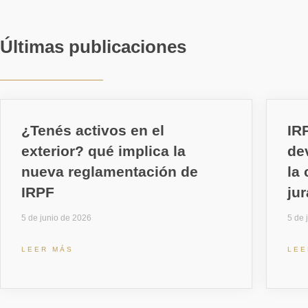
Últimas publicaciones
¿Tenés activos en el
IR
exterior? qué implica la
de
nueva reglamentación de
la
IRPF
ju
5 de junio de 2026
5 de 
LEER MÁS
LEE