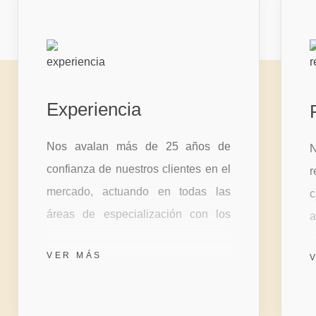
Experiencia
Nos avalan más de 25 años de
confianza de nuestros clientes en el
r
mercado, actuando en todas las
c
áreas de especialización con los
a
mayores estándares de calidad,
s
VER MÁS
siempre con trato muy personalizado
l
y cercano, apostando a la mejora
continua de nuestros servicios