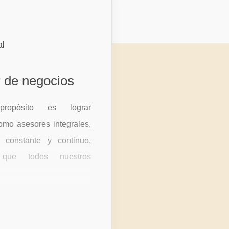
r de negocios
propósito es lograr
como asesores integrales,
 constante y continuo,
 que todos nuestros
experimenten nuestro
so y confianza en el
nto, estableciendo una
 socios de negocios