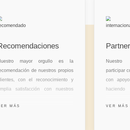
Recomendaciones
Partne
Nuestro mayor orgullo es la
Nuestro 
ecomendación de nuestros propios
participar 
lientes, con el reconocimiento y
con apoyo
mplia satisfacción con nuestros
haciendo
ervicios y asesoramiento en todas
clientes 
VER MÁS
VER MÁS
as áreas
compromi
asesoramie
relación de