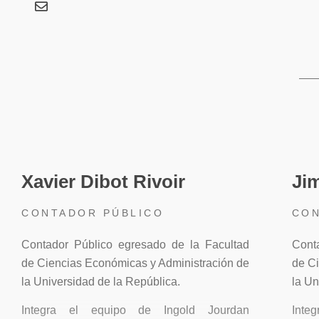
Obtuvo el título de Posgrado de la Universidad de la 
“Economía, Derecho y Gestión en el Deporte” y M
Universidad de Limoges (Francia) en dicha materia en 20
Se ha capacitado en diversas áreas: negociación, sistem
operaciones patrimoniales de sociedades, sistemas PPP, 
Asesora a empresas y organizaciones de diversos ramos 
sociedades anónimas deportivas e instituciones v
proyectos y gestión del deporte en Uruguay, Argentina y B
Xavier Dibot Rivoir
Jim
Es encargado del área Auditoría, se especializa 
CONTADOR PÚBLICO
CON
financieros y Due Diligence de empresas.
Contador Público egresado de la Facultad
Cont
Es consultor en área societaria y en reestructuras organi
de Ciencias Económicas y Administración de
de C
empresas e instituciones.
la Universidad de la República.
la Un
Integra el equipo de Ingold Jourdan
Inte