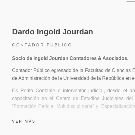
Dardo Ingold Jourdan
CONTADOR PÚBLICO
Socio de Ingold Jourdan Contadores & Asociados.
Contador Público egresado de la Facultad de Ciencias 
de Administración de la Universidad de la República en e
Es Perito Contable e interventor judicial, desde el a
capacitación en el Centro de Estudios Judiciales del
“Formación Pericial Multidisciplinaria” y “Especializaci
Comercial”.
VER MÁS
Ha realizado pericias e intervenciones judiciales par
materia Civil, Concursal, Laboral y Contencioso Administr