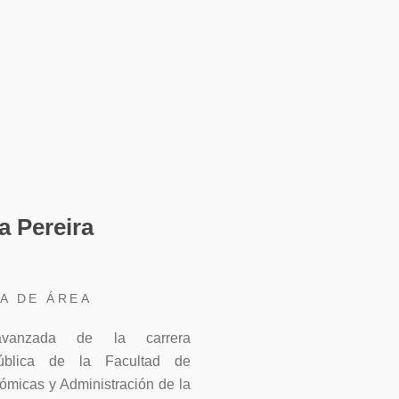
ado en “Gestión de Cambio
 en prevención de lavado de
rativas y organizacionales.
ias internacionales sobre
sas y organizaciones que se
e actividades económicas y
a Pereira
 tributaria. Participa como
 y en reestructuraciones
A DE ÁREA
ones.
 avanzada de la carrera
ón. Participa en el área de
ública de la Facultad de
o organizacional.
ómicas y Administración de la