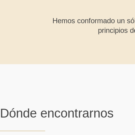
Se h
cont
Hemos conformado un sól
trab
principios 
servi
Dónde encontrarnos