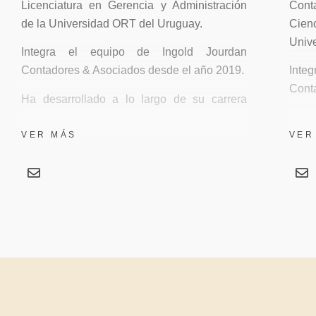
Licenciatura en Gerencia y Administración
Cont
de la Universidad ORT del Uruguay.
Cien
Unive
Integra el equipo de Ingold Jourdan
Contadores & Asociados desde el año 2019.
Inte
Cont
Ha desarrollado a lo largo de su carrera
laboral prácticas en la gestión de
Ha d
organizaciones con especialización en el
dent
VER MÁS
VER
área contable y en auditorías de
asist
organizaciones.
de em
come
Se ha capacitado en análisis de control
servi
interno de organizaciones y participa de las
áreas de Outsourcing de servicios y
Pose
proyectos de inversión.
dirig
con 
orie
asist