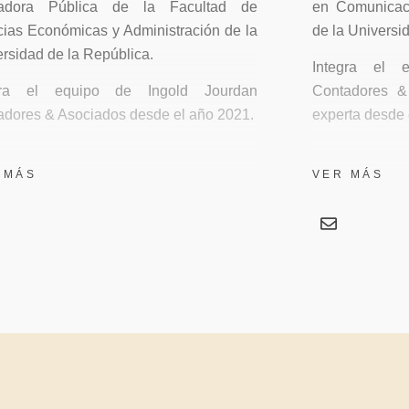
adora Pública de la Facultad de
en Comunicaci
cias Económicas y Administración de la
de la Universi
rsidad de la República.
Integra el 
gra el equipo de Ingold Jourdan
Contadores &
adores & Asociados desde el año 2021.
experta desde
esarrollado a lo largo de su carrera
Cuenta con má
ro del estudio, asesoramiento y
en definición
 MÁS
VER MÁS
encia en el área contable y de gestión
transformación
presas en diferentes y variados rubros
gestión del a
rciales, industriales, agrícolas y de
estrategias de
cios.
Está a cargo d
e amplia experiencia en comunicación
Humano - 
ida a la satisfacción del cliente. Cuenta
organizacional
experiencia y formación en servicios
Se ha especi
ntados hacia la atención al cliente y
áreas: cultur
encia especializada.