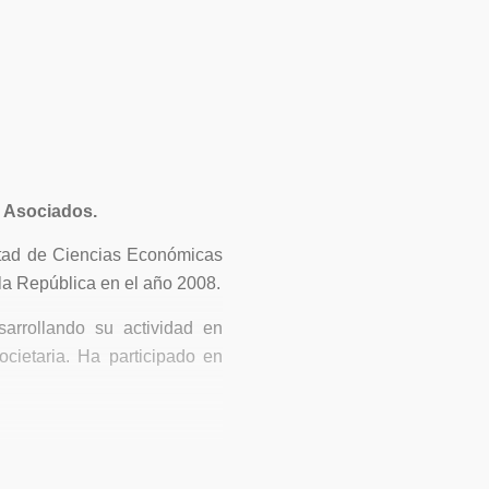
 Asociados.
ltad de Ciencias Económicas
la República en el año 2008.
arrollando su actividad en
societaria. Ha participado en
specialización en Impuestos”
 en 2014, con énfasis en
ay como para organizaciones