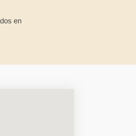
quipos, Project Management,
giles y comunicación digital.
ados en
es de desarrollo de habilidades
les, Metodologías Ágiles y
g en grupos de liderazgo.
1 se desempeña como Docente
Marketing en UCU.