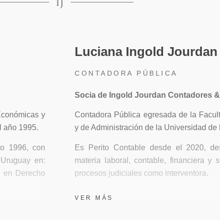
Luciana Ingold Jourdan
CONTADORA PÚBLICA
Socia de Ingold Jourdan Contadores &
Económicas y
Contadora Pública egresada de la Facu
l año 1995.
y de Administración de la Universidad de 
ño 1996, con
Es Perito Contable desde el 2020, des
 Uruguay en:
materia laboral, contable, financiera y 
ón en Derecho
procesos judiciales como interventora.
Obtuvo título de Posgrado “Diploma de e
VER MÁS
a Juzgados en
de la Universidad ORT del Uruguay
ativo.
planificación impositiva tanto en Urugu