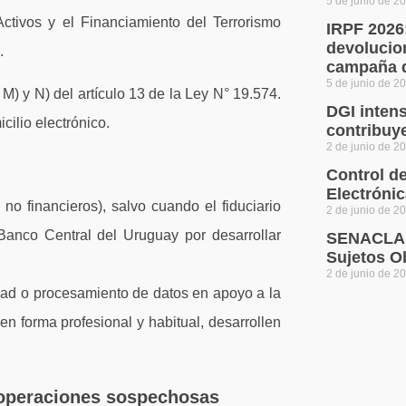
5 de junio de 2
ctivos y el Financiamiento del Terrorismo
IRPF 2026
devolucio
.
campaña d
5 de junio de 2
 M) y N) del artículo 13 de la Ley N° 19.574.
DGI intens
ilio electrónico.
contribuy
2 de junio de 2
Control d
Electróni
 no financieros), salvo cuando el fiduciario
2 de junio de 2
 Banco Central del Uruguay por desarrollar
SENACLAF
Sujetos O
2 de junio de 2
idad o procesamiento de datos en apoyo a la
en forma profesional y habitual, desarrollen
 operaciones sospechosas