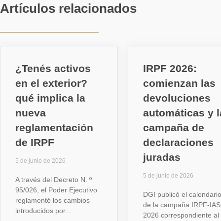
Artículos relacionados
¿Tenés activos
IRPF 2026:
en el exterior?
comienzan las
qué implica la
devoluciones
nueva
automáticas y l
reglamentación
campaña de
de IRPF
declaraciones
juradas
5 de junio de 2026
5 de junio de 2026
A través del Decreto N. º
95/026, el Poder Ejecutivo
DGI publicó el calendari
reglamentó los cambios
de la campaña IRPF-IA
introducidos por
2026 correspondiente al