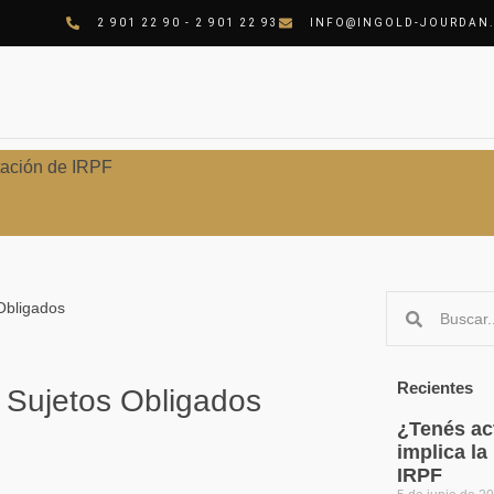
2 901 22 90 - 2 901 22 93
INFO@INGOLD-JOURDAN
tación de IRPF
Obligados
Recientes
Sujetos Obligados
¿Tenés act
implica l
IRPF