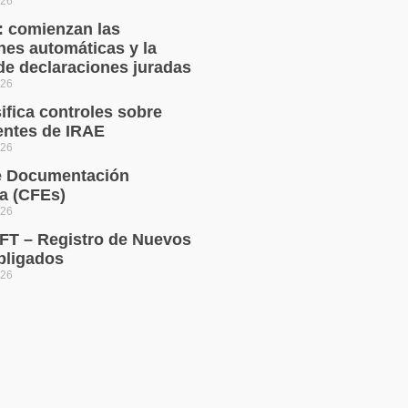
026
: comienzan las
nes automáticas y la
e declaraciones juradas
026
ifica controles sobre
entes de IRAE
026
e Documentación
ca (CFEs)
026
T – Registro de Nuevos
bligados
026