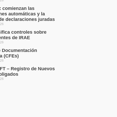
026
: comienzan las
nes automáticas y la
e declaraciones juradas
026
ifica controles sobre
entes de IRAE
026
e Documentación
ca (CFEs)
026
T – Registro de Nuevos
bligados
026