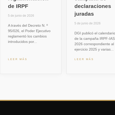
de IRPF
declaraciones
juradas
5 de junio de 2026
5 de junio de 2026
A través del Decreto N. º
95/026, el Poder Ejecutivo
DGI publicó el calendari
reglamentó los cambios
de la campaña IRPF-IA
introducidos por
2026 correspondiente al
ejercicio 2025 y varias
LEER MÁS
LEER MÁS