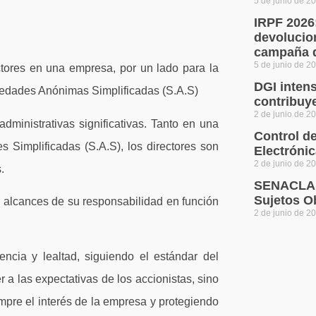
5 de junio de 2
IRPF 2026
devolucio
campaña d
5 de junio de 2
tores en una empresa, por un lado para la
DGI intens
ciedades Anónimas Simplificadas (S.A.S)
contribuy
2 de junio de 2
administrativas significativas. Tanto en una
Control d
Simplificadas (S.A.S), los directores son
Electróni
2 de junio de 2
.
SENACLAF
Sujetos O
y alcances de su responsabilidad en función
2 de junio de 2
encia y lealtad, siguiendo el estándar del
a las expectativas de los accionistas, sino
mpre el interés de la empresa y protegiendo