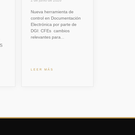
2 de junio de 2026
Nueva herramienta de
control en Documentación
Electrónica por parte de
DGI: CFEs cambios
relevantes para
o
SS
LEER MÁS