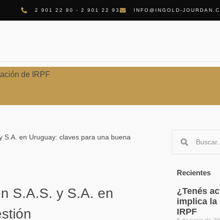
2 901 22 90 - 2 901 22 93
INFO@INGOLD-JOURDAN.
tación de IRPF
 y S.A. en Uruguay: claves para una buena
Recientes
en S.A.S. y S.A. en
¿Tenés act
implica l
stión
IRPF