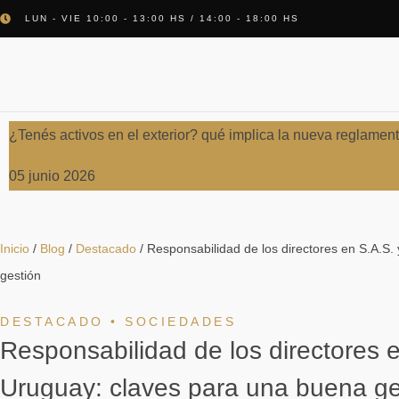
LUN - VIE 10:00 - 13:00 HS / 14:00 - 18:00 HS
¿Tenés activos en el exterior? qué implica la nueva reglamen
05 junio 2026
Inicio
/
Blog
/
Destacado
/
Responsabilidad de los directores en S.A.S.
gestión
DESTACADO
•
SOCIEDADES
Responsabilidad de los directores 
Uruguay: claves para una buena ge