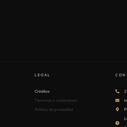
LEGAL
CON
Créditos
2
Términos y condiciones
i
Política de privacidad
P
L